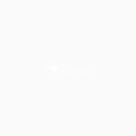
Company
Solution
News
Recruit
プライバシーポリシー
個人情報保護方針
採用活動に
©EMC Healthcare Co., Ltd.