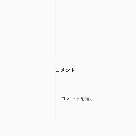
コメント
コメントを追加…
ウェブメディア「看護のお仕
事」で、弊社および弊社製品