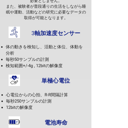
必要としません。
また、被験者が普段通りの生活をしながら睡
眠や運動、活動などの研究に必要なデータの
取得が可能となります。
3軸加速度センサー
体の動きを検知し、活動と体位、体動を
分析
毎秒
50
サンプルの計測
検知範囲
+/-4g , 12bit
の解像度
単極心電位
心電位からの心拍、
R-R
間隔計算
毎秒
250
サンプルの計測
12bit
の解像度
電池寿命