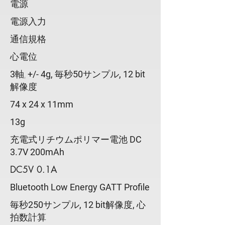
電源
電源入力
通信規格
​心電位​
3
軸,
+/- 4g,
毎秒
50
サンプル
, 12 bit
解像度
74 x 24 x 11mm
13g
充電式リチウムポリマー電池
DC
3.7V 200mAh
DC5V 0.1A
Bluetooth Low Energy GATT Profile
毎秒
250
サンプル
, 12 bit
解像度
,
心
拍数計算