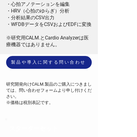
・心拍アノテーションを編集
・
HRV
（心拍のゆらぎ）分析
・分析結果の
CSV
出力
・
WFDB
データを
CSV
および
EDF
に変換
※研究用
CALM.
と
Cardio Analyzer
は医
療機器ではありません。
CALM.
の価格
製品や導入に関する問い合わせ
研究開発向け
CALM.
製品のご購入につきまし
ては、問い合わせフォームより申し付けくだ
さい。
※価格は税別表記です。
スターターセット