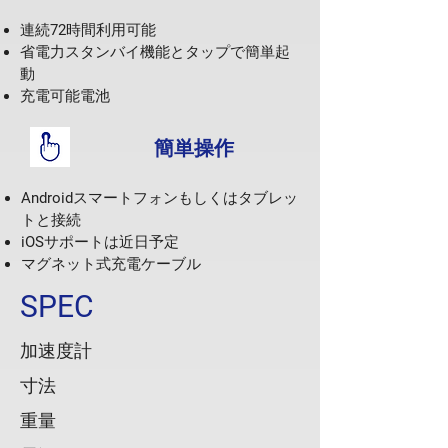
連続
72
時間利用可能
省電力スタンバイ機能とタップで簡単起
動
充電可能電池
簡単操作
Android
スマートフォンもしくはタブレッ
トと接続
iOS
サポートは近日予定
マグネット式充電ケーブル
SPEC
加速度計
寸法
重量