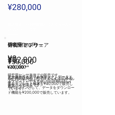
¥280,000
​購入後すぐり利用開始ができるオールイ
ンワンセットです。​
​セット内容
研究用ウェブ
CALM.
研究用アプリ
分析ソフトウェア
センサー
センサー本体
1
個
チェストベルト
1
本
¥0
¥12,800
¥0
¥50,000
タブレット端末
1
台
研究用ウェブ
200,000 *
¥
40
,000 *
¥
分析用ソフトウェア
研究用センサ単体での販売です。
データ分析とフィルタリング、データエ
​基本機能は無料で利用することができま
*オプションとして、アプリインストール
ゲルパッド、チェストベルトなどのアク
クスポートができるMicrosoft Windows
す。
済みタブレット端末を¥40,000で販売し
セサリは別売りです。
専用ソフトです。
*オプションとして、データをダウンロー
ています。
ド機能を¥200,000で販売しています。