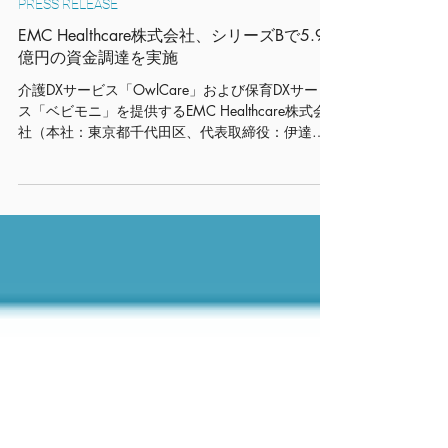
1月14日
PRESS RELEASE
EMC Healthcare株式会社、シリーズBで5.9
億円の資金調達を実施
介護DXサービス「OwlCare」および保育DXサービ
ス「ベビモニ」を提供するEMC Healthcare株式会
社（本社：東京都千代田区、代表取締役：伊達仁
人）は、シリーズBラウンドにおいて、株式会社タ
ウンズ、SUWASHIN地域応援ファンド１号投資事
業有限責任組合、既存投資家を含む7社を引受先と
する第三者割当増資により資金調達を行いまし
た。本ラウンドの調達額は5.9億円となります。