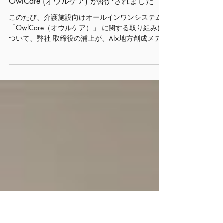
2025年12月24日
MEDIA
AI×地方創成メディア「Reborn」にて、
OwlCare (オウルケア) が紹介されました
このたび、介護施設向けオールインワンシステム
「OwlCare（オウルケア）」 に関する取り組みに
ついて、弊社 取締役の浦上が、AI×地方創成メディ
ア「Reborn」より取材を受けました。 地方の介護
現場が直面している人材不足や業務負担の増大と
いった課題を背景に、それらの課題に対して テク
ノロジーをどのように活用すべきか、また
OwlCareを通じて実現したい介護の姿 について話
しています。 OwlCareは、見守りセンサーやナー
スコールなど各種データを統合し、AIを活用する
ことで、介護スタッフの業務負担軽減と入居者様
の安全性向上を同時に支援するシステムです。 今
後も弊社では、介護現場の課題解決に真正面から
向き合い、現場で本当に使われ、価値を生むシス
テムの提供を目指してまいります。 ▼掲載記事は
こちら https://reborn-