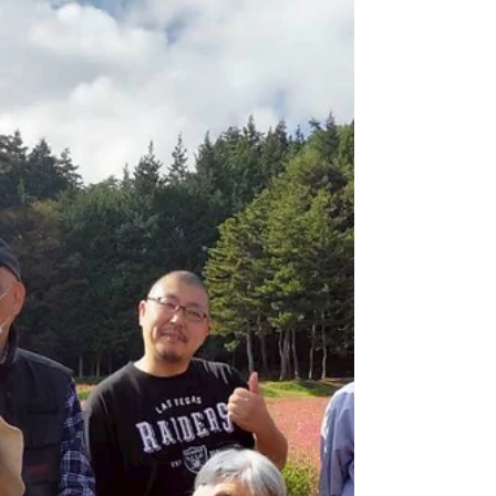
2月4日
NEWS
OwlCareが福祉用具情報システム（TAIS）に
登録、補助金活用へ
この度、OwlCareが福祉用具情報システム
（TAIS：Technical Aids Information System、以下
TAIS）に登録され、TAISコードを取得しました。