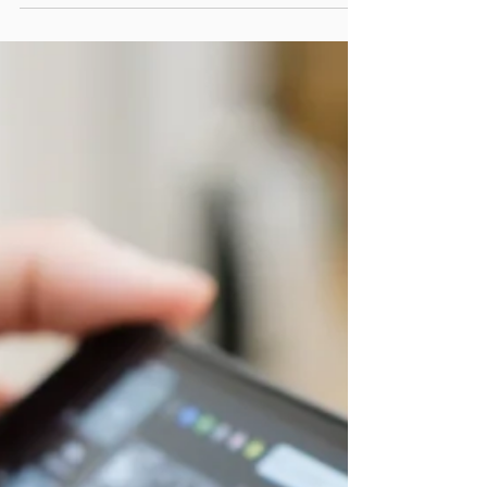
ド協会（TAIS）の「介護テクノロジー」に選
定
EMC Healthcare株式会社（本社：東京都千代田
区、代表取締役：伊達仁人）が開発・販売する介
護DXサービス「OwlCare」が、「介護テクノロジ
ー（見守り・コミュニケーション）」に選定され
たことをお知らせします。