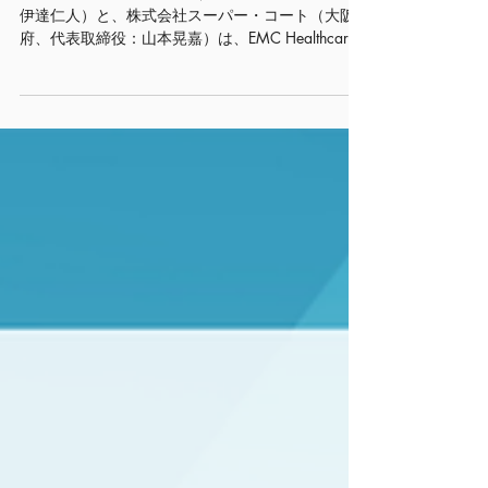
【介護DXサービス「OwlCare」】パーキン
ソン病専門住宅を中心に、株式会社スーパ
ー・コートが25施設の大規模導入へ
EMC Healthcare株式会社（東京都、代表取締役：
伊達仁人）と、株式会社スーパー・コート（大阪
府、代表取締役：山本晃嘉）は、EMC Healthcare
株式会社が開発・提供する介護DXサービス
「OwlCare」の導入に関する契約を締結しまし
た。